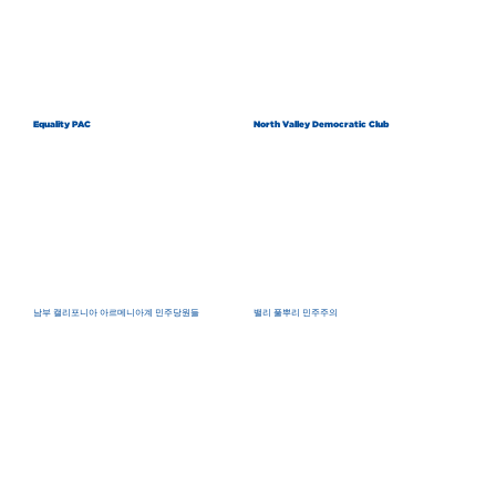
Equality PAC
North Valley Democratic Club
남부 캘리포니아 아르메니아계 민주당원들
밸리 풀뿌리 민주주의