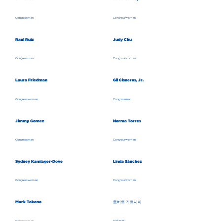
Congressman
Congresswoman
Raul Ruiz
Judy Chu
Congressman
Congresswoman
Laura Friedman
Gil Cisneros, Jr.
Congresswoman
Congressman
Jimmy Gomez
Norma Torres
Congressman
Congresswoman
Sydney Kamlager-Dove
Linda Sánchez
Congresswoman
Congresswoman
Mark Takano
로버트 가르시아
Congressman
하원의원