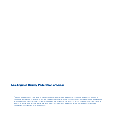
Los Angeles County Federation of Labor
“The Los Angeles County Federation of Labor is proud to endorse Brad Sherman for re-election because he has been a
consistent and effective champion for working families throughout his time in Congress. Brad has always stood with workers
to protect good-paying jobs, defend collective bargaining, and make sure our economy works for everyone, not just those at
the top. At a time when working people are under attack, we need Brad Sherman’s proven leadership and unwavering
commitment to fighting for us in Washington.”