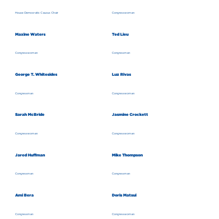
House Democratic Caucus Chair
Congresswoman
Maxine Waters
Ted Lieu
Congresswoman
Congressman
George T. Whitesides
Luz Rivas
Congressman
Congresswoman
Sarah McBride
Jasmine Crockett
Congresswoman
Congresswoman
Jared Huffman
Mike Thompson
Congressman
Congressman
Ami Bera
Doris Matsui
Congressman
Congresswoman