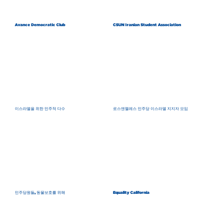
Avance Democratic Club
CSUN Iranian Student Association
이스라엘을 위한 민주적 다수
로스앤젤레스 민주당 이스라엘 지지자 모임
민주당원들, 동물보호를 위해
Equality California