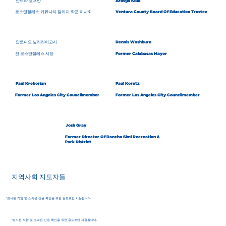
안드라 호프만
Arleigh Kidd
로스앤젤레스 커뮤니티 칼리지 학군 이사회
Ventura County Board Of Education Trustee
안토니오 빌라라이고사
Dennis Washburn
전 로스앤젤레스 시장
Former Calabasas Mayor
Paul Krekorian
Paul Koretz
Former Los Angeles City Councilmember
Former Los Angeles City Councilmember
Josh Gray
Former Director Of Rancho Simi Recreation &
Park District
지역사회 지도자들
*표시된 직함 및 소속은 신원 확인을 위한 용도로만 사용됩니다.
*표시된 직함 및 소속은 신원 확인을 위한 용도로만 사용됩니다.