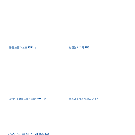
판금 노동자 노조 105지부
연합협회 지역 250
전미식품상업노동자조합 770지부
로스앤젤레스 부보안관 협회
조직 및 풀뿌리 민주당원