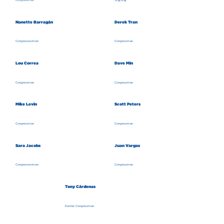
Nanette Barragán
Derek Tran
Congresswoman
Congressman
Lou Correa
Dave Min
Congressman
Congressman
Mike Levin
Scott Peters
Congressman
Congressman
Sara Jacobs
Juan Vargas
Congresswoman
Congressman
Tony Cárdenas
Former Congressman