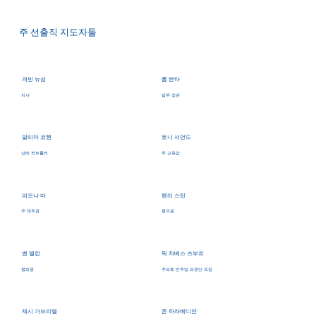
주 선출직 지도자들
개빈 뉴섬
롭 본타
지사
법무 장관
말리아 코헨
토니 서먼드
상태 컨트롤러
주 교육감
피오나 마
헨리 스턴
주 재무관
평의원
벤 앨런
릭 차베스 즈부르
평의원
주의회 민주당 의원단 의장
제시 가브리엘
존 하라베디안