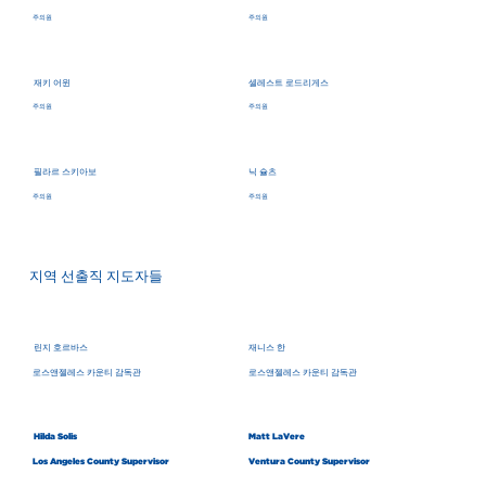
주의원
주의원
재키 어윈
셀레스트 로드리게스
주의원
주의원
필라르 스키아보
닉 슐츠
주의원
주의원
지역 선출직 지도자들
린지 호르바스
재니스 한
로스앤젤레스 카운티 감독관
로스앤젤레스 카운티 감독관
Hilda Solis
Matt LaVere
Los Angeles County Supervisor
Ventura County Supervisor