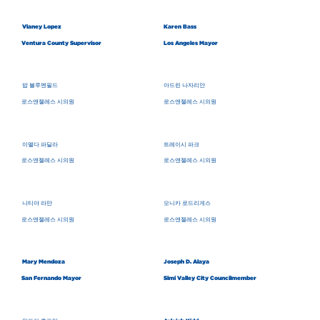
Vianey Lopez
Karen Bass
Ventura County Supervisor
Los Angeles Mayor
밥 블루멘필드
아드린 나자리안
로스앤젤레스 시의원
로스앤젤레스 시의원
이멜다 파딜라
트레이시 파크
로스앤젤레스 시의원
로스앤젤레스 시의원
니티야 라만
모니카 로드리게스
로스앤젤레스 시의원
로스앤젤레스 시의원
Mary Mendoza
Joseph D. Alaya
San Fernando Mayor
Simi Valley City Councilmember