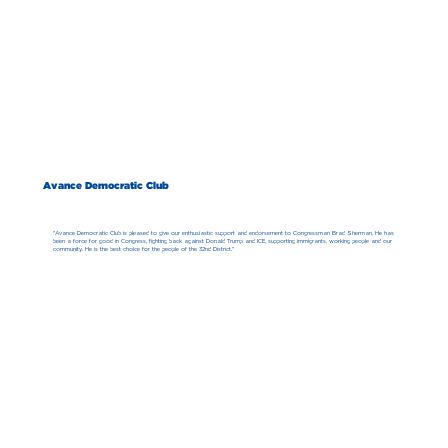
Avance Democratic Club
"Avance Democratic Club is pleased to give our enthusiastic support and endorsement to Congressman Brad Sherman. He has
been a force for good in Congress, fighting back against Donald Trump and ICE, supporting immigrants, working people and our
community. He is the best choice for the people of the 32nd District."