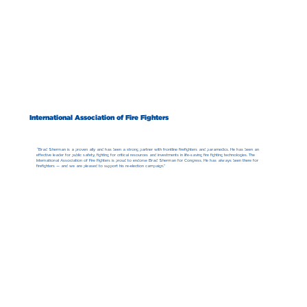
International Association of Fire Fighters
“Brad Sherman is a proven ally and has been a strong partner with frontline firefighters and paramedics. He has been an
effective leader for public safety, fighting for critical resources and investments in life-saving fire fighting technologies. The
International Association of Fire Fighters is proud to endorse Brad Sherman for Congress. He has always been there for
firefighters — and we are pleased to support his re-election campaign.”