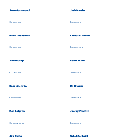
John Garamendi
Josh Harder
Congressman
Congressman
Mark DeSaulnier
Lateefah Simon
Congressman
Congresswoman
Adam Gray
Kevin Mullin
Congressman
Congressman
Sam Liccardo
Ro Khanna
Congressman
Congressman
Zoe Lofgren
Jimmy Panetta
Congresswoman
Congressman
Jim Costa
Salud Carbajal