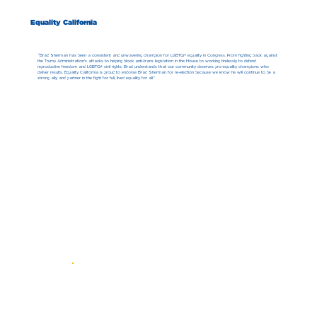
Equality California
“Brad Sherman has been a consistent and unwavering champion for LGBTQ+ equality in Congress. From fighting back against
the Trump Administration's attacks to helping block anti-trans legislation in the House to working tirelessly to defend
reproductive freedom and LGBTQ+ civil rights, Brad understands that our community deserves pro-equality champions who
deliver results. Equality California is proud to endorse Brad Sherman for re-election because we know he will continue to be a
strong ally and partner in the fight for full, lived equality for all.”