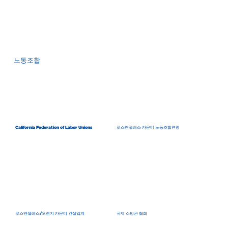
노동조합
California Federation of Labor Unions
로스앤젤레스 카운티 노동조합연맹
로스앤젤레스/오렌지 카운티 건설업계
국제 소방관 협회