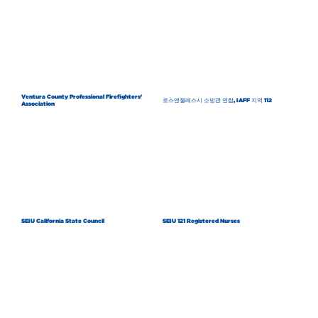
Ventura County Professional Firefighters'
로스앤젤레스시 소방관 연합, IAFF 지역 112
Association
SEIU California State Council
SEIU 121 Registered Nurses