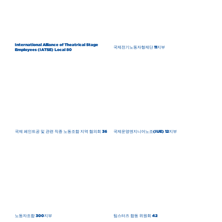
International Alliance of Theatrical Stage
국제전기노동자형제단 11지부
Employees (IATSE) Local 80
국제 페인트공 및 관련 직종 노동조합 지역 협의회 36
국제운영엔지니어노조(IUE) 12지부
노동자조합 300지부
팀스터즈 합동 위원회 42