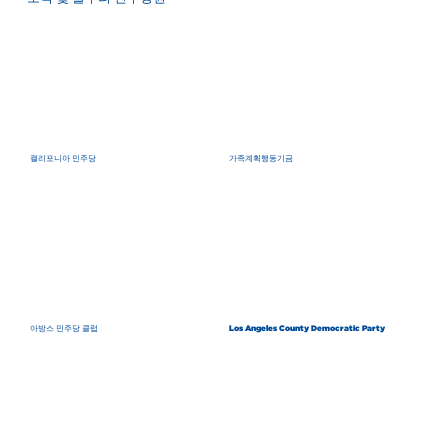
캘리포니아 민주당
가족계획행동기금
아방스 민주당 클럽
Los Angeles County Democratic Party