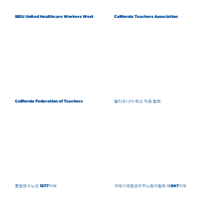
SEIU United Healthcare Workers West
California Teachers Association
California Federation of Teachers
캘리포니아 학교 직원 협회
통합운수노조 1277지부
국제기계항공우주노동자협회 제947지부